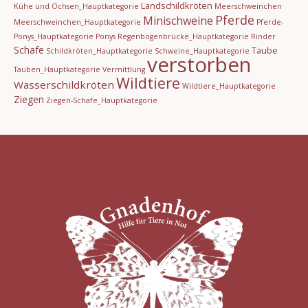
Landschildkröten
Kühe und Ochsen_Hauptkategorie
Meerschweinchen
Pferde
Minischweine
Meerschweinchen_Hauptkategorie
Pferde-
Ponys_Hauptkategorie
Ponys
Regenbogenbrücke_Hauptkategorie
Rinder
Schafe
Taube
Schildkröten_Hauptkategorie
Schweine_Hauptkategorie
verstorben
Tauben_Hauptkategorie
Vermittlung
Wildtiere
Wasserschildkröten
Wildtiere_Hauptkategorie
Ziegen
Ziegen-Schafe_Hauptkategorie