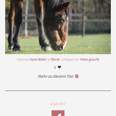
Gepostet
Karin Bickel
In
Pferde
Schlagwörter
Paten gesucht
3
Mehr zu diesem Tier
4. Juli 2017