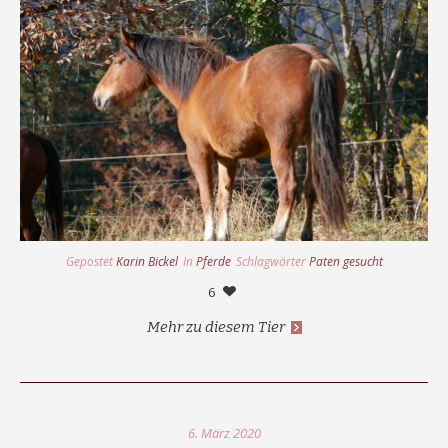
Gepostet
Karin Bickel
In
Pferde
Schlagwörter
Paten gesucht
6
Mehr zu diesem Tier
6. März 2020