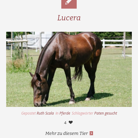
Lucera
Gepostet
Ruth Scala
In
Pferde
Schlagwörter
Paten gesucht
4
Mehr zu diesem Tier