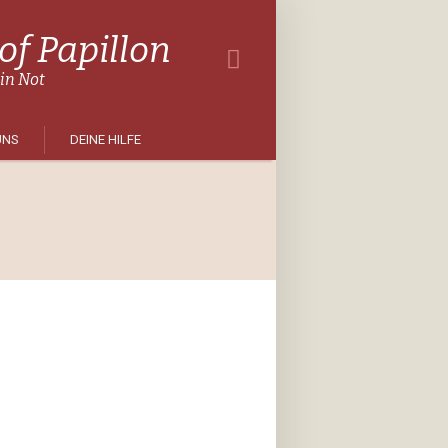
f Papillon
 in Not
UNS
DEINE HILFE