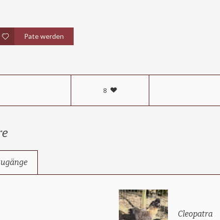
Pate werden
8
re
zugänge
Cleopatra