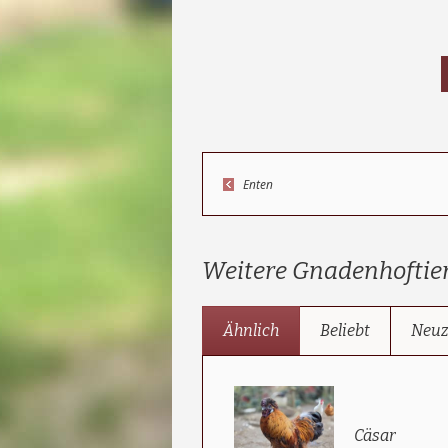
Enten
Weitere Gnadenhoftie
Ähnlich
Beliebt
Neu
Cäsar