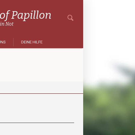
f Papillon
 in Not
UNS
DEINE HILFE