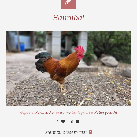
Hannibal
Gepostet
Karin Bickel
In
Hähne
Schlagwörter
Paten gesucht
3
0
Mehr zu diesem Tier