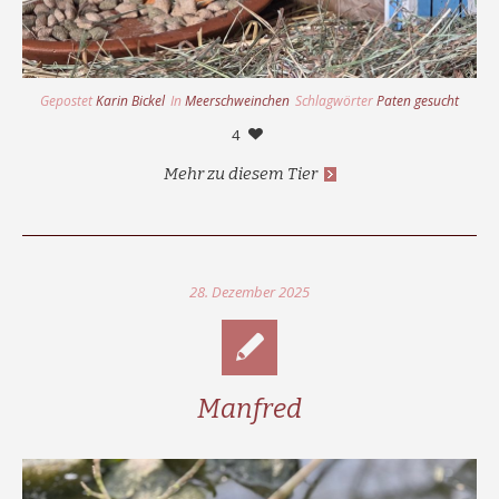
Gepostet
Karin Bickel
In
Meerschweinchen
Schlagwörter
Paten gesucht
4
Mehr zu diesem Tier
28. Dezember 2025
Manfred