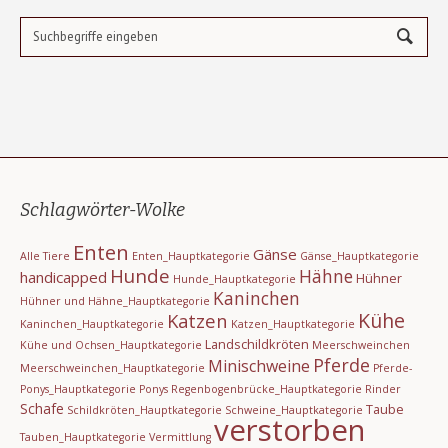
Schlagwörter-Wolke
Enten
Gänse
Alle Tiere
Enten_Hauptkategorie
Gänse_Hauptkategorie
Hunde
Hähne
handicapped
Hühner
Hunde_Hauptkategorie
Kaninchen
Hühner und Hähne_Hauptkategorie
Kühe
Katzen
Kaninchen_Hauptkategorie
Katzen_Hauptkategorie
Landschildkröten
Kühe und Ochsen_Hauptkategorie
Meerschweinchen
Pferde
Minischweine
Meerschweinchen_Hauptkategorie
Pferde-
Ponys_Hauptkategorie
Ponys
Regenbogenbrücke_Hauptkategorie
Rinder
Schafe
Taube
Schildkröten_Hauptkategorie
Schweine_Hauptkategorie
verstorben
Tauben_Hauptkategorie
Vermittlung