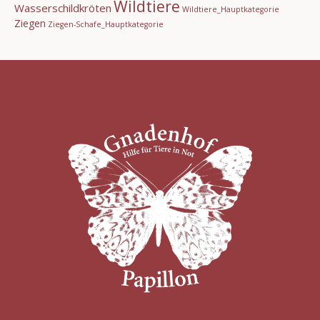
Wildtiere
Wasserschildkröten
Wildtiere_Hauptkategorie
Ziegen
Ziegen-Schafe_Hauptkategorie