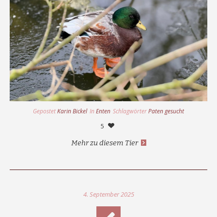
Gepostet
Karin Bickel
In
Enten
Schlagwörter
Paten gesucht
5
Mehr zu diesem Tier
4. September 2025