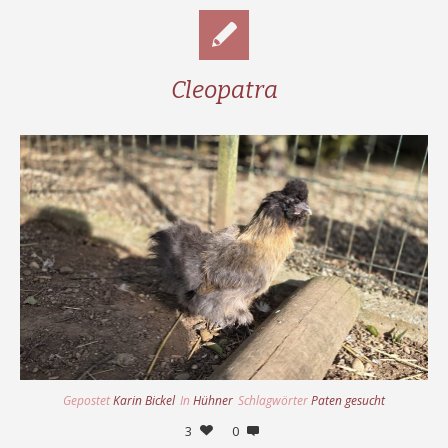
Cleopatra
Gepostet
Karin Bickel
In
Hühner
Schlagwörter
Paten gesucht
3
0