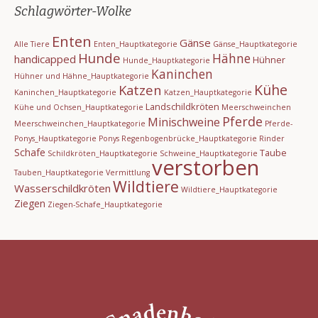
Schlagwörter-Wolke
Enten
Gänse
Alle Tiere
Enten_Hauptkategorie
Gänse_Hauptkategorie
Hunde
Hähne
handicapped
Hühner
Hunde_Hauptkategorie
Kaninchen
Hühner und Hähne_Hauptkategorie
Kühe
Katzen
Kaninchen_Hauptkategorie
Katzen_Hauptkategorie
Landschildkröten
Kühe und Ochsen_Hauptkategorie
Meerschweinchen
Pferde
Minischweine
Meerschweinchen_Hauptkategorie
Pferde-
Ponys_Hauptkategorie
Ponys
Regenbogenbrücke_Hauptkategorie
Rinder
Schafe
Taube
Schildkröten_Hauptkategorie
Schweine_Hauptkategorie
verstorben
Tauben_Hauptkategorie
Vermittlung
Wildtiere
Wasserschildkröten
Wildtiere_Hauptkategorie
Ziegen
Ziegen-Schafe_Hauptkategorie