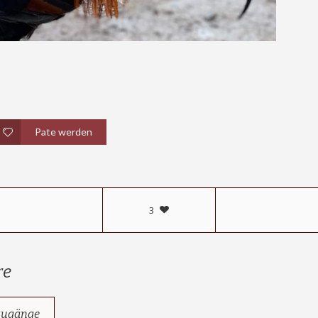
Pate werden
3
re
zugänge