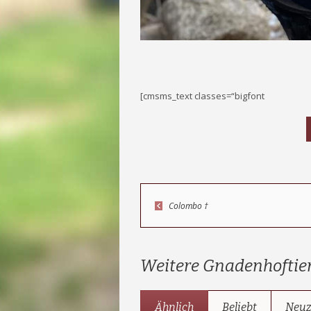
[cmsms_text classes=“bigfont
Colombo †
Weitere Gnadenhoftie
Ähnlich
Beliebt
Neu