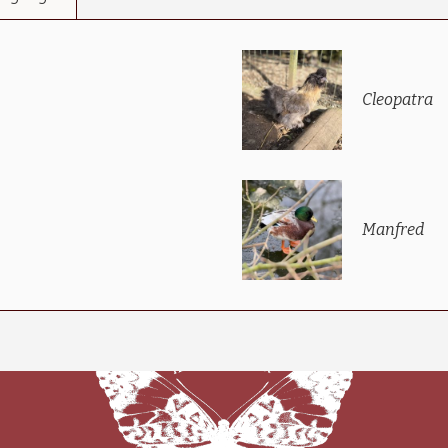
Cleopatra
Manfred