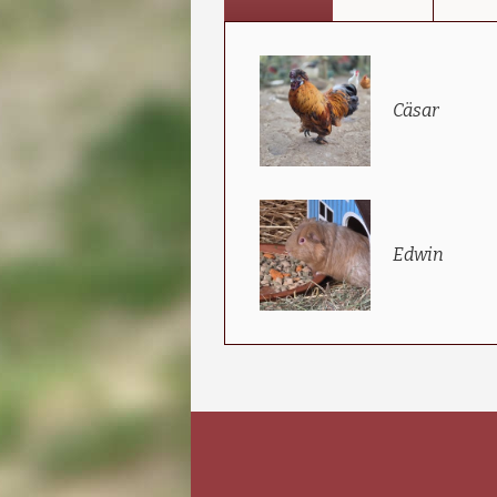
Cäsar
Edwin