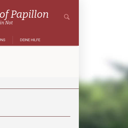
f Papillon
 in Not
UNS
DEINE HILFE