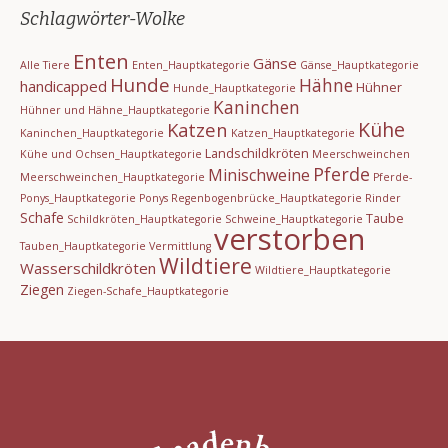
Schlagwörter-Wolke
Enten
Gänse
Alle Tiere
Enten_Hauptkategorie
Gänse_Hauptkategorie
Hunde
Hähne
handicapped
Hühner
Hunde_Hauptkategorie
Kaninchen
Hühner und Hähne_Hauptkategorie
Kühe
Katzen
Kaninchen_Hauptkategorie
Katzen_Hauptkategorie
Landschildkröten
Kühe und Ochsen_Hauptkategorie
Meerschweinchen
Pferde
Minischweine
Meerschweinchen_Hauptkategorie
Pferde-
Ponys_Hauptkategorie
Ponys
Regenbogenbrücke_Hauptkategorie
Rinder
Schafe
Taube
Schildkröten_Hauptkategorie
Schweine_Hauptkategorie
verstorben
Tauben_Hauptkategorie
Vermittlung
Wildtiere
Wasserschildkröten
Wildtiere_Hauptkategorie
Ziegen
Ziegen-Schafe_Hauptkategorie