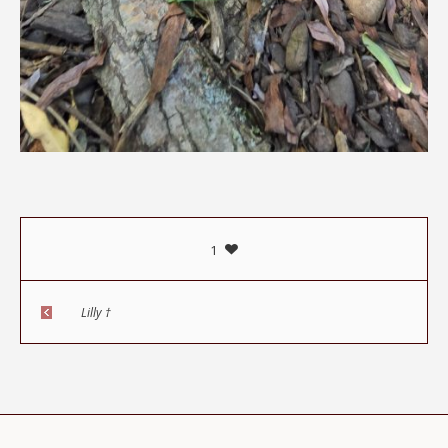
1
Lilly †