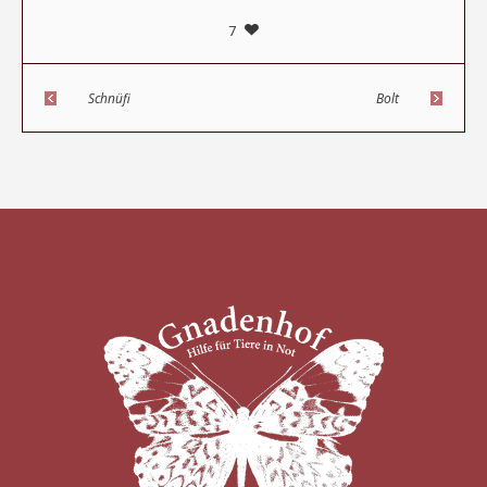
7
Schnüfi
Bolt