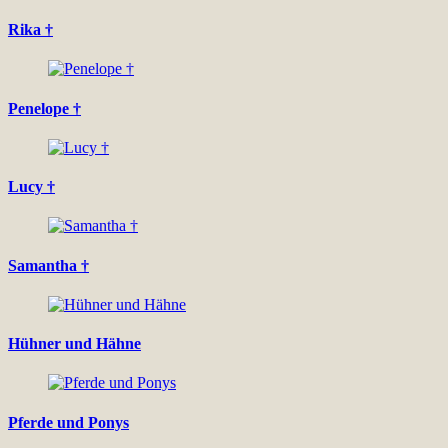
Rika †
Penelope †
Lucy †
Samantha †
Hühner und Hähne
Pferde und Ponys