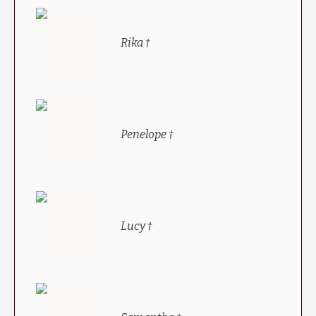
Rika †
Penelope †
Lucy †