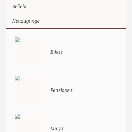
Beliebt
Neuzugänge
Rika †
Penelope †
Lucy †