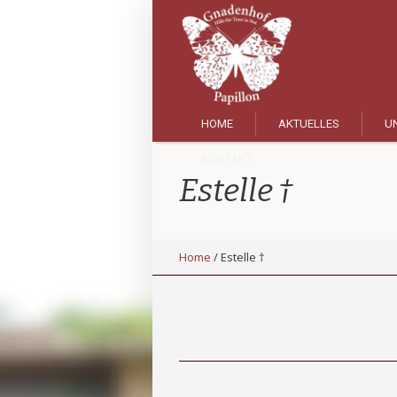
HOME
AKTUELLES
UN
KONTAKT
Estelle †
Home
/
Estelle †