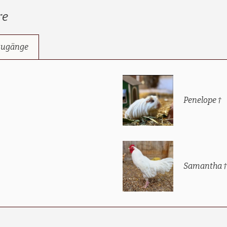
re
zugänge
Penelope †
Samantha 