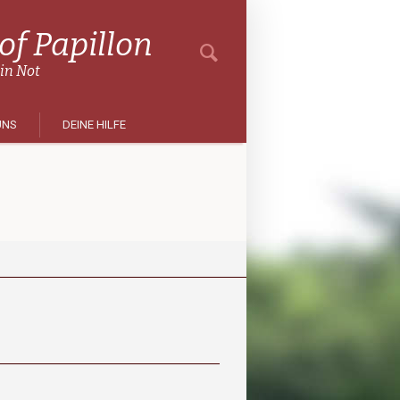
f Papillon
 in Not
UNS
DEINE HILFE