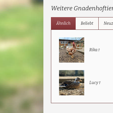
Weitere Gnadenhoftie
Ähnlich
Beliebt
Neu
Rika †
Lucy †