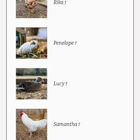
Rika †
Penelope †
Lucy †
Samantha †